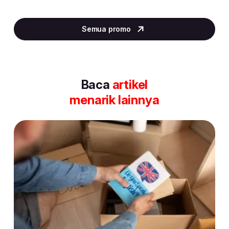
Item
2
Semua promo
of
30
Baca
artikel
menarik lainnya