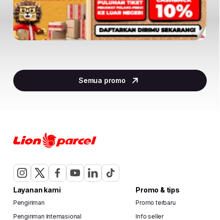
Item
2
Semua promo
of
29
Layanan kami
Promo & tips
Pengiriman
Promo terbaru
Pengiriman Internasional
Info seller