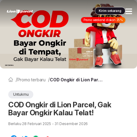
Kirim sekarang
Promo weekend diskon 25%
Layanan kami
Pengiriman
Pengiriman Internasional
COD
Promo & tips
Promo terbaru
Fulfillment
Informasi lain
Promo terbaru
COD Ongkir di Lion Parcel, Gak Bayar Ongkir Kalau Telat!
Dangerous Goods
Info seller
Korporasi
Klaim
Untukmu
COD Ongkir di Lion Parcel, Gak
Karantina
Info mitra
Daftar jadi Mitra
Bayar Ongkir Kalau Telat!
Indonesia
FAQ
Berlaku 28 Februari 2025 - 31 Desember 2026
Lacak pendaftaran Mitra
ID
Indonesia