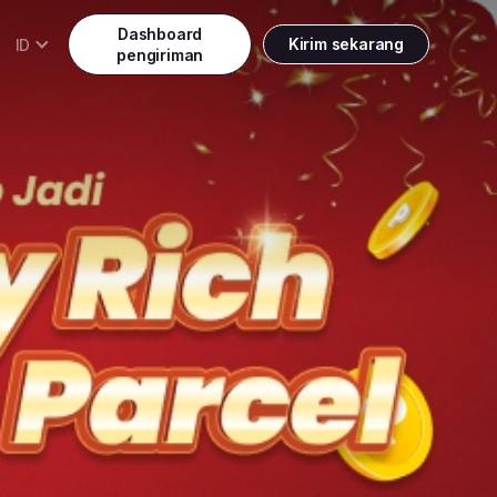
Dashboard
ID
Kirim sekarang
pengiriman
Daftar
Promo weekend diskon 25%
Indonesia
ndonesia
Masuk
English
alaysia