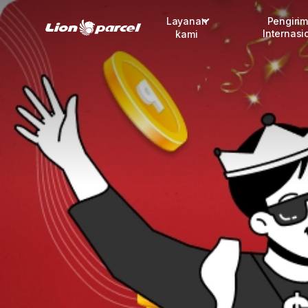
Layanan
Pengiri
Internasi
kami
Pengiriman
COD
Fulfillment
Korporasi
Daftar jadi Mitra
Lacak pendaftaran Mitra