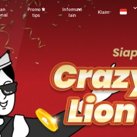
man
Promo &
Informasi
Klaim
onal
tips
lain
I
Promo terbaru
Dangerous Goods
Info seller
Karantina
M
Info mitra
FAQ
Tentang kami
Karir