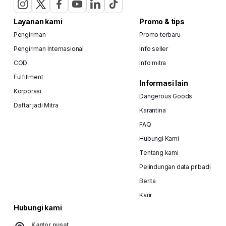
Layanan kami
Promo & tips
Pengiriman
Promo terbaru
Pengiriman Internasional
Info seller
COD
Info mitra
Fulfillment
Informasi lain
Korporasi
Dangerous Goods
Daftar jadi Mitra
Karantina
FAQ
Hubungi Kami
Tentang kami
Pelindungan data pribadi
Berita
Karir
Hubungi kami
Kantor pusat