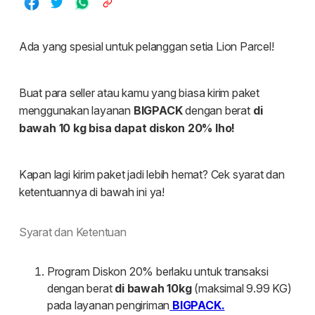
Tentang kami
Indonesia
Dashboard pengiriman
Malaysia
Karir
Daftar
English
Masuk
Syarat dan Ketentuan