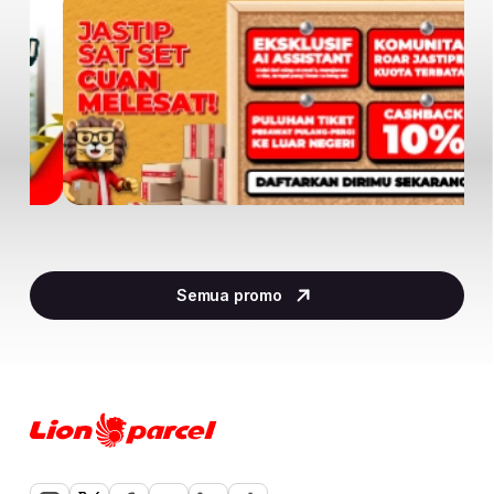
Item
2
Semua promo
of
29