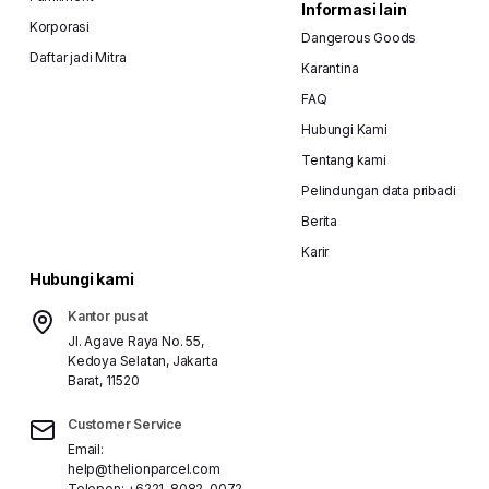
Informasi lain
Korporasi
Dangerous Goods
Daftar jadi Mitra
Karantina
FAQ
Hubungi Kami
Tentang kami
Pelindungan data pribadi
Berita
Karir
Hubungi kami
Kantor pusat
Jl. Agave Raya No. 55,
Kedoya Selatan, Jakarta
Barat, 11520
Customer Service
Email:
help@thelionparcel.com
Telepon:
+6221-8082-0072