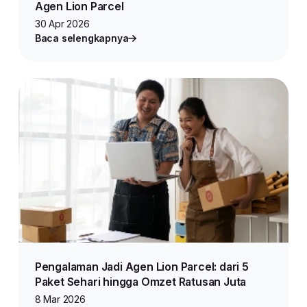
Agen Lion Parcel
30 Apr 2026
Baca selengkapnya
Pengalaman Jadi Agen Lion Parcel: dari 5
Paket Sehari hingga Omzet Ratusan Juta
8 Mar 2026