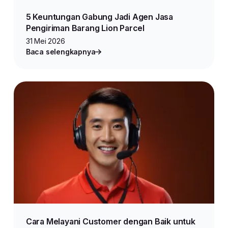
5 Keuntungan Gabung Jadi Agen Jasa
Pengiriman Barang Lion Parcel
31 Mei 2026
Baca selengkapnya
Cara Melayani Customer dengan Baik untuk