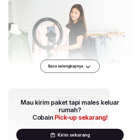
Baca selengkapnya
Mau kirim paket tapi males keluar
rumah?
Cobain
Pick-up sekarang!
Kirim sekarang