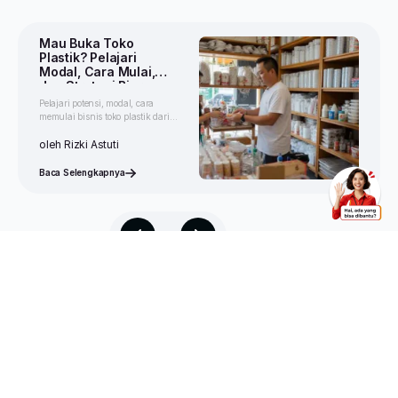
Mau Buka Toko
Plastik? Pelajari
Modal, Cara Mulai,
dan Strategi Biar
Cepat Ramai
Pelajari potensi, modal, cara
memulai bisnis toko plastik dari
rumah, potensi untung,
tantangan, dan strategi agar toko
oleh Rizki Astuti
cepat ramai.
Baca Selengkapnya
1
dari 1997 halaman