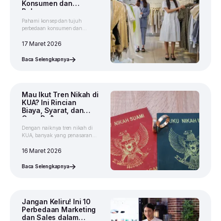
Konsumen dan
Pelanggan yang
Bisnis Wajib Tahu!
Pahami konsep dan tujuh
perbedaan konsumen dan
pelanggan untuk membantumu
lebih mudah merancang strategi
17 Maret 2026
bisnis jangka panjang.
Baca Selengkapnya
Mau Ikut Tren Nikah di
KUA? Ini Rincian
Biaya, Syarat, dan
Cara Daftarnya
Dengan naiknya tren nikah di
KUA, banyak yang penasaran
berapa biaya nikah di KUA. Cek
rincian biayanya, syarat, dan
16 Maret 2026
alur pendaftarannya.
Baca Selengkapnya
Jangan Keliru! Ini 10
Perbedaan Marketing
dan Sales dalam