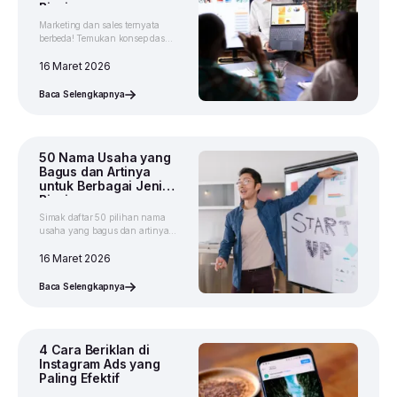
Bisnis
Marketing dan sales ternyata
berbeda! Temukan konsep dasar
dan sepuluh perbedaan
marketing dan sales demi
16 Maret 2026
kelancaran bisnismu.
Baca Selengkapnya
50 Nama Usaha yang
Bagus dan Artinya
untuk Berbagai Jenis
Bisnis
Simak daftar 50 pilihan nama
usaha yang bagus dan artinya,
mulai dari yang Islami hingga
berbahasa Inggris agar
16 Maret 2026
membawa keberuntungan.
Baca Selengkapnya
4 Cara Beriklan di
Instagram Ads yang
Paling Efektif