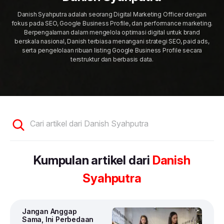
Tentang kami
Daftar
Danish Syahputra adalah seorang Digital Marketing Officer dengan
Malaysia
fokus pada SEO, Google Business Profile, dan performance marketing.
Karir
Berpengalaman dalam mengelola optimasi digital untuk brand
Masuk
berskala nasional, Danish terbiasa menangani strategi SEO, paid ads,
serta pengelolaan ribuan listing Google Business Profile secara
terstruktur dan berbasis data.
Kumpulan artikel dari
Danish
Syahputra
Jangan Anggap
Sama, Ini Perbedaan