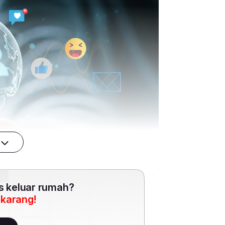
es keluar rumah?
ekarang!