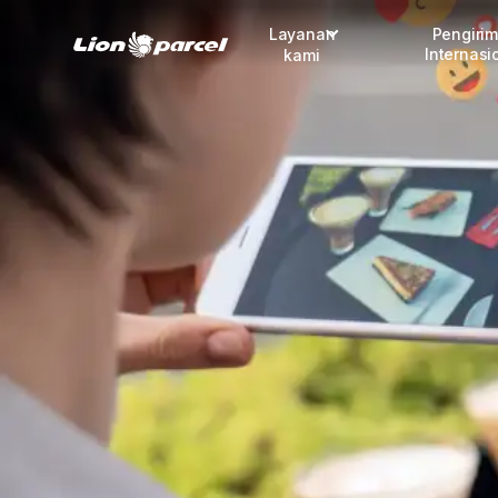
Layanan
Pengiri
Internasi
kami
Pengiriman
COD
Fulfillment
Korporasi
Daftar jadi Mitra
Lacak pendaftaran Mitra