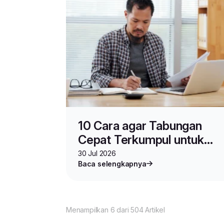
10 Cara agar Tabungan
Cepat Terkumpul untuk
Modal Usaha
30 Jul 2026
Baca selengkapnya
Menampilkan 6 dari 504 Artikel