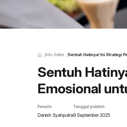
Info Seller
Sentuh Hatinya! Ini Strategi 
Sentuh Hatinya
Emosional untu
Penulis
Tanggal publish
Danish Syahputra
9 September 2025