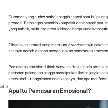
olusi