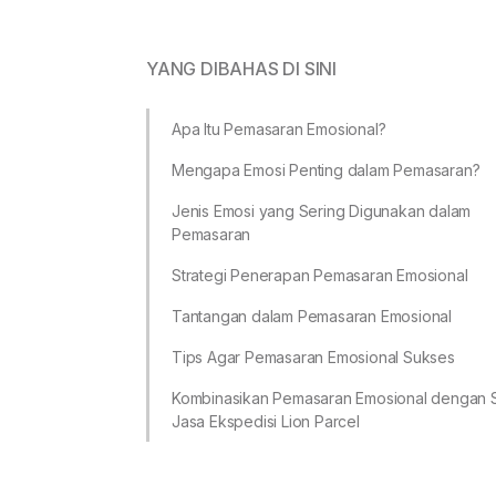
YANG DIBAHAS DI SINI
Apa Itu Pemasaran Emosional?
Mengapa Emosi Penting dalam Pemasaran?
Jenis Emosi yang Sering Digunakan dalam
Pemasaran
Strategi Penerapan Pemasaran Emosional
Tantangan dalam Pemasaran Emosional
Tips Agar Pemasaran Emosional Sukses
Kombinasikan Pemasaran Emosional dengan S
Jasa Ekspedisi Lion Parcel