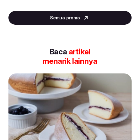
Item
2
Semua promo
of
30
Baca
artikel
menarik lainnya