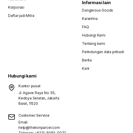
Informasi lain
Korporasi
Dangerous Goods
Daftar jadi Mitra
Karantina
FAQ
Hubungi Kami
Tentang kami
Pelindungan data pribadi
Berita
Karir
Hubungi kami
Kantor pusat
Jl. Agave Raya No. 55,
Kedoya Selatan, Jakarta
Barat, 11520
Customer Service
Email:
help@thelionparcel.com
Telepon:
+6221-8082-0072