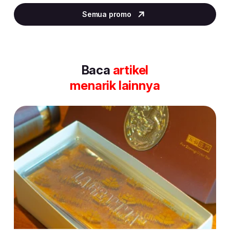
3
Semua promo
of
30
Baca
artikel
menarik lainnya