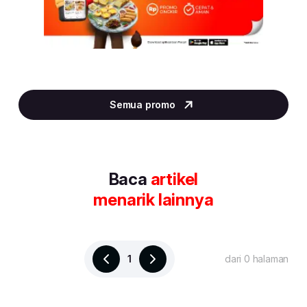
Item
5
Semua promo
of
30
Baca
artikel
menarik lainnya
1
dari 0 halaman