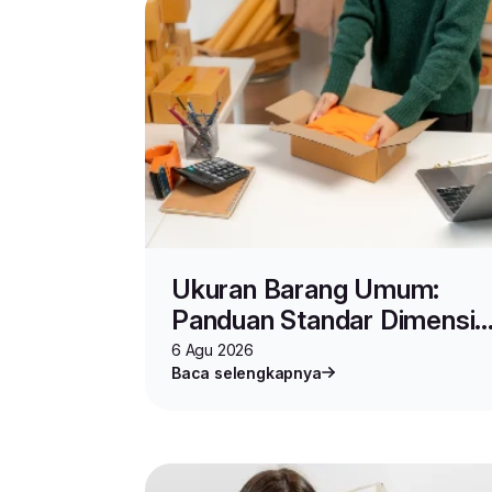
Ukuran Barang Umum:
Panduan Standar Dimensi,
Spesifikasi, dan Cara
6 Agu 2026
Baca selengkapnya
Mengukur Produk untuk
Jualan Online