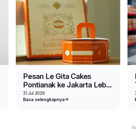
Pesan Le Gita Cakes
Pontianak ke Jakarta Lebih
Praktis di Kulioner Lion
31 Jul 2026
Baca selengkapnya
Parcel
S