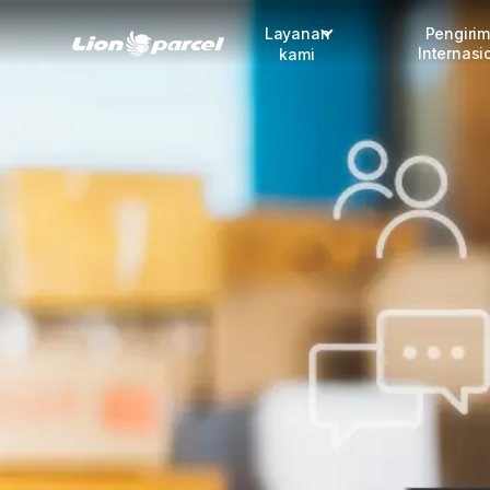
Layanan
Pengiri
Internasi
kami
Pengiriman
COD
Fulfillment
Korporasi
Daftar jadi Mitra
Lacak pendaftaran Mitra