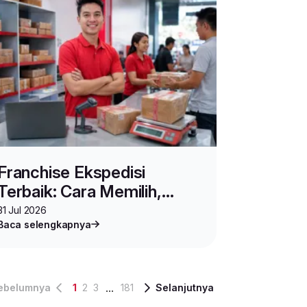
Franchise Ekspedisi
Terbaik: Cara Memilih,
Syarat Daftar, dan
31 Jul 2026
Baca selengkapnya
Keuntungan Jadi Agen Lion
Parcel
...
ebelumnya
1
2
3
181
Selanjutnya