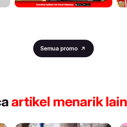
Semua promo
ca
artikel
menarik lai