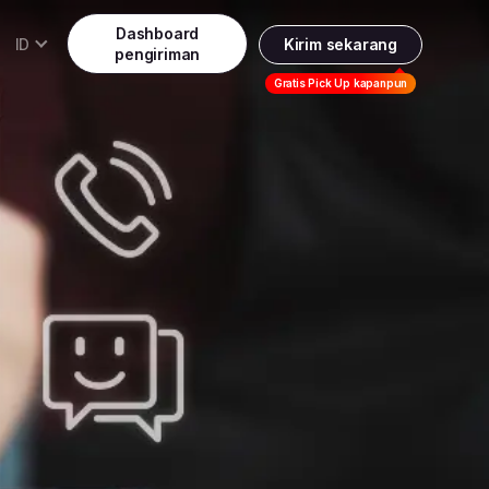
Dashboard
ID
Kirim sekarang
pengiriman
Daftar
Gratis Pick Up kapanpun
Indonesia
Indonesia
Masuk
English
Malaysia