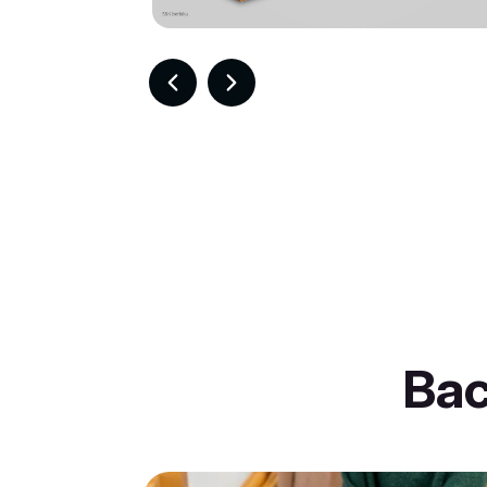
Item
2
of
30
Ba