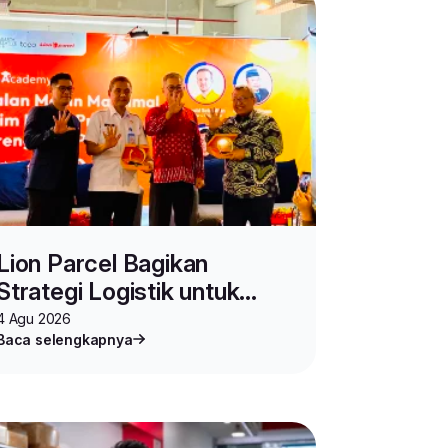
Lion Parcel Bagikan
Strategi Logistik untuk
Seller di Toco Academy
4 Agu 2026
Baca selengkapnya
Vol.2