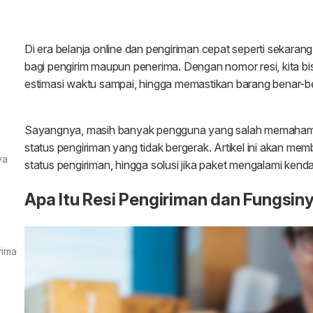
ya
rima