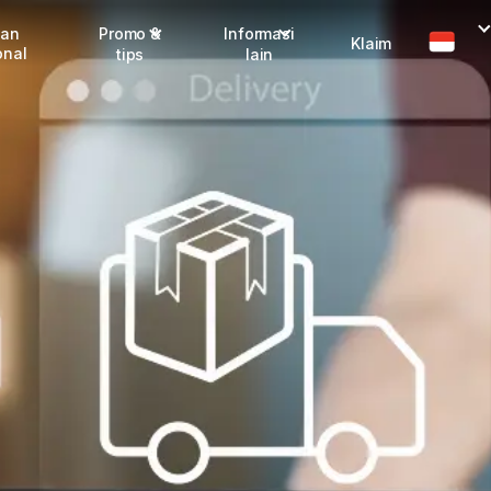
man
Promo &
Informasi
Klaim
onal
tips
lain
Promo terbaru
Dangerous Goods
Info seller
Karantina
Info mitra
FAQ
Tentang kami
Karir