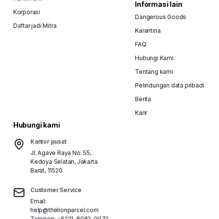
Informasi lain
Korporasi
Dangerous Goods
Daftar jadi Mitra
Karantina
FAQ
Hubungi Kami
Tentang kami
Pelindungan data pribadi
Berita
Karir
Hubungi kami
Kantor pusat
Jl. Agave Raya No. 55,
Kedoya Selatan, Jakarta
Barat, 11520
Customer Service
Email:
help@thelionparcel.com
Telepon:
+6221-8082-0072