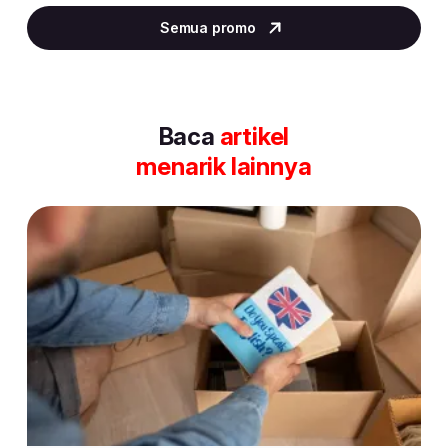
2
Semua promo
of
30
Baca
artikel
menarik lainnya