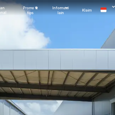
man
Promo &
Informasi
Klaim
onal
tips
lain
Promo terbaru
Dangerous Goods
Info seller
Karantina
Info mitra
FAQ
Tentang kami
Karir