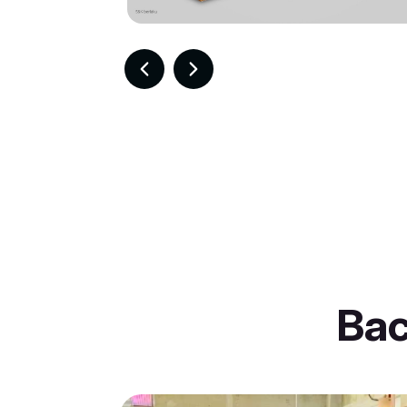
Item
2
of
30
Ba