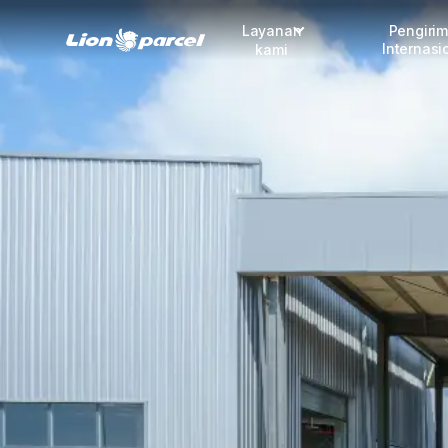
Layanan
Pengiri
Internasi
kami
Pengiriman
COD
Fulfillment
Korporasi
Daftar jadi Mitra
Lacak pendaftaran Mitra