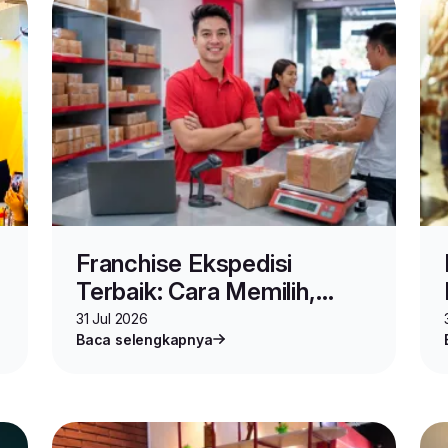
Franchise Ekspedisi
Terbaik: Cara Memilih,
Syarat Daftar, dan
31 Jul 2026
Baca selengkapnya
Keuntungan Jadi Agen Lion
Parcel