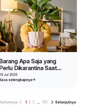
Barang Apa Saja yang
Perlu Dikarantina Saat
Pengiriman?
29 Jul 2026
Baca selengkapnya
...
ebelumnya
1
2
3
155
Selanjutnya