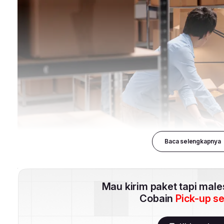
Baca selengkapnya
Mau kirim paket tapi mal
Cobain
Pick-up s