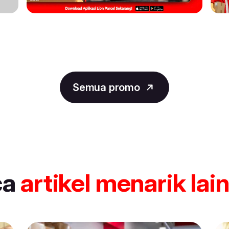
Semua promo
ca
artikel
menarik lai