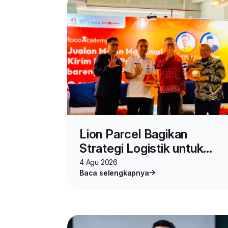
Lion Parcel Bagikan
Strategi Logistik untuk
Seller di Toco Academy
4 Agu 2026
Baca selengkapnya
Vol.2