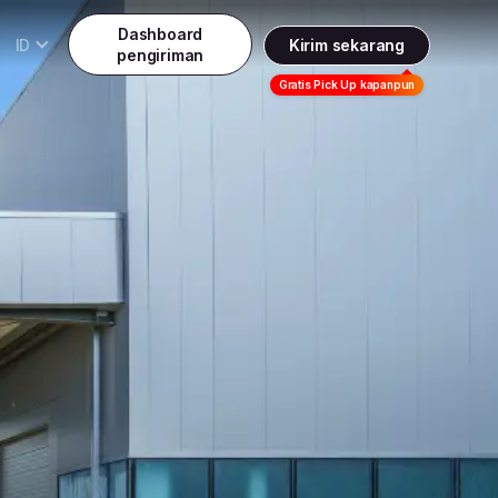
Dashboard
ID
Kirim sekarang
pengiriman
Daftar
Gratis Pick Up kapanpun
Indonesia
Indonesia
Masuk
English
Malaysia