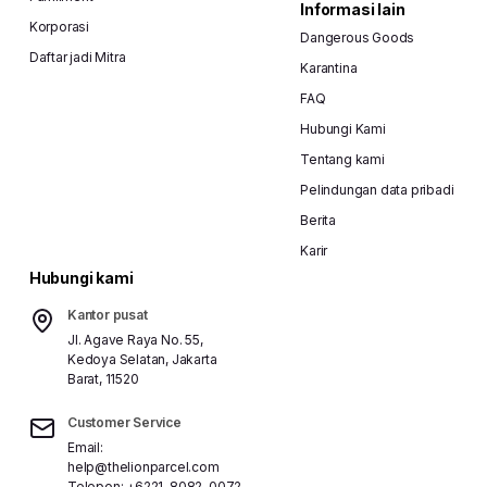
Informasi lain
Korporasi
Dangerous Goods
Daftar jadi Mitra
Karantina
FAQ
Hubungi Kami
Tentang kami
Pelindungan data pribadi
Berita
Karir
Hubungi kami
Kantor pusat
Jl. Agave Raya No. 55,
Kedoya Selatan, Jakarta
Barat, 11520
Customer Service
Email:
help@thelionparcel.com
Telepon:
+6221-8082-0072