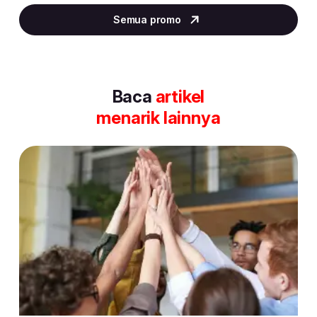
2
Semua promo
of
30
Baca
artikel
menarik lainnya