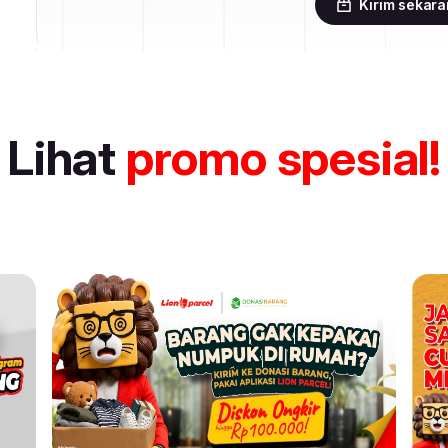
Kirim sekar
Lihat
promo spesial!