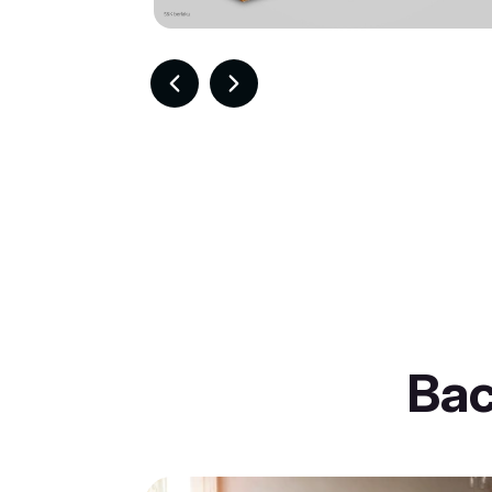
Item
2
of
30
Ba