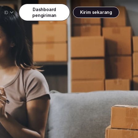
Dashboard
Kirim sekarang
ID
pengiriman
Daftar
Indonesia
Indonesia
Masuk
English
Malaysia