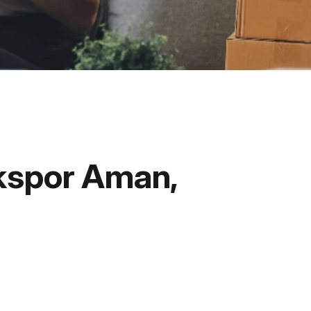
Ekspor Aman,