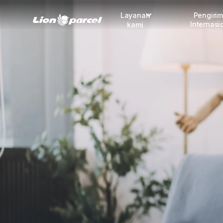
Layanan
Pengiri
Internasi
kami
Pengiriman
COD
Fulfillment
Korporasi
Daftar jadi Mitra
Lacak pendaftaran Mitra