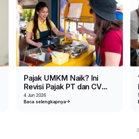
Pajak UMKM Naik? Ini
Revisi Pajak PT dan CV
Terbaru
4 Jun 2026
Baca selengkapnya