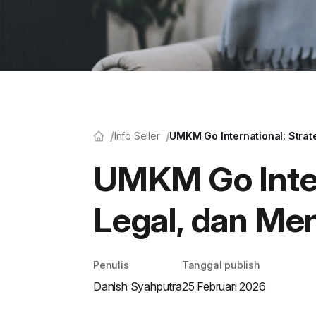
Info Seller
UMKM Go International: Stra
UMKM Go Inter
Legal, dan M
Penulis
Tanggal publish
Danish Syahputra
25 Februari 2026