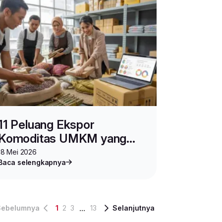
11 Peluang Ekspor
Komoditas UMKM yang
Lagi Naik Daun
18 Mei 2026
Baca selengkapnya
...
Sebelumnya
1
2
3
13
Selanjutnya