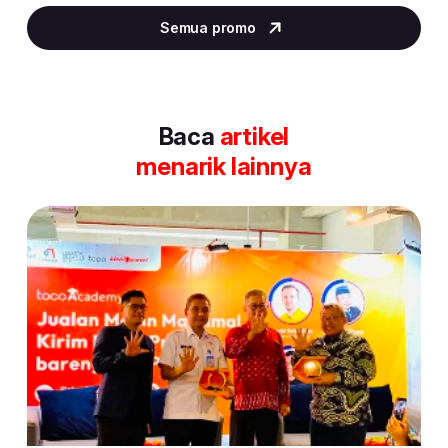
2
Semua promo
of
30
Baca
artikel
menarik lainnya