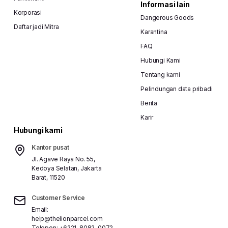
Informasi lain
Korporasi
Dangerous Goods
Daftar jadi Mitra
Karantina
FAQ
Hubungi Kami
Tentang kami
Pelindungan data pribadi
Berita
Karir
Hubungi kami
Kantor pusat
Jl. Agave Raya No. 55,
Kedoya Selatan, Jakarta
Barat, 11520
Customer Service
Email:
help@thelionparcel.com
Telepon:
+6221-8082-0072