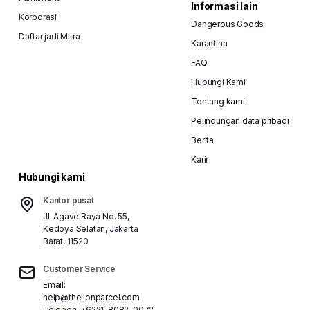
Informasi lain
Korporasi
Dangerous Goods
Daftar jadi Mitra
Karantina
FAQ
Hubungi Kami
Tentang kami
Pelindungan data pribadi
Berita
Karir
Hubungi kami
Kantor pusat
Jl. Agave Raya No. 55,
Kedoya Selatan, Jakarta
Barat, 11520
Customer Service
Email:
help@thelionparcel.com
Telepon:
+6221-8082-0072