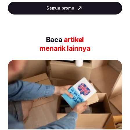
2
Semua promo
of
30
Baca
artikel
menarik lainnya