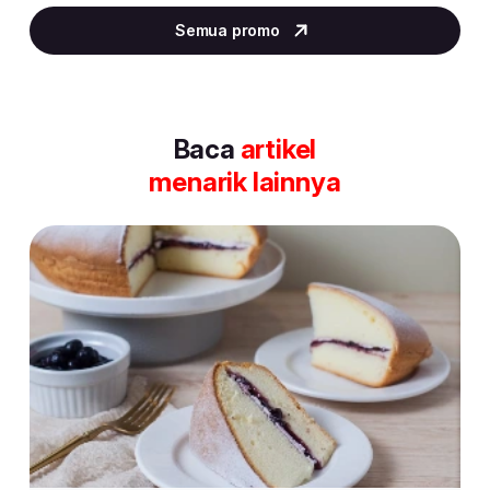
2
Semua promo
of
30
Baca
artikel
menarik lainnya