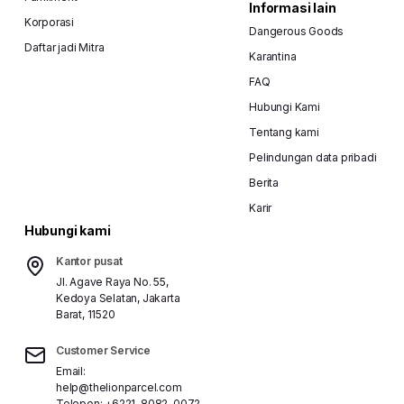
Informasi lain
Korporasi
Dangerous Goods
Daftar jadi Mitra
Karantina
FAQ
Hubungi Kami
Tentang kami
Pelindungan data pribadi
Berita
Karir
Hubungi kami
Kantor pusat
Jl. Agave Raya No. 55,
Kedoya Selatan, Jakarta
Barat, 11520
Customer Service
Email:
help@thelionparcel.com
Telepon:
+6221-8082-0072