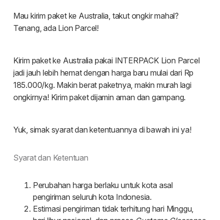
Tentang kami
Indonesia
Dashboard pengiriman
Malaysia
Karir
Daftar
English
Masuk
Syarat dan Ketentuan