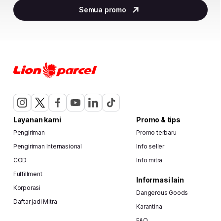
2
Semua promo
of
29
Layanan kami
Promo & tips
Pengiriman
Promo terbaru
Pengiriman Internasional
Info seller
COD
Info mitra
Fulfillment
Informasi lain
Korporasi
Dangerous Goods
Daftar jadi Mitra
Karantina
FAQ