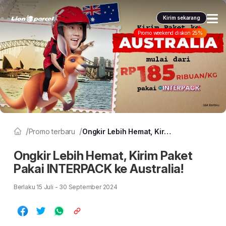
Kirim sekarang
Promo weekend diskon 25%
Layanan kami
Pengiriman
Pengiriman Internasional
COD
Promo & tips
Promo terbaru
Fulfillment
Informasi lain
Promo terbaru
Ongkir Lebih Hemat, Kirim Paket Pakai INTERPACK ke Australia!
Dangerous Goods
Info seller
Ongkir Lebih Hemat, Kirim Paket
Korporasi
Klaim
Pakai INTERPACK ke Australia!
Karantina
Info mitra
Daftar jadi Mitra
Indonesia
Berlaku 15 Juli - 30 September 2024
FAQ
Lacak pendaftaran Mitra
ID
Indonesia