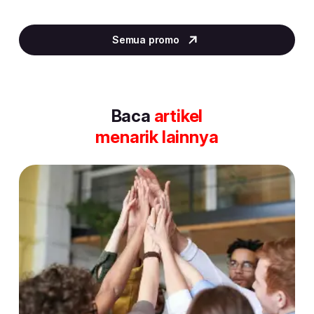
Item
2
Semua promo
of
30
Baca
artikel
menarik lainnya