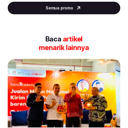
2
Semua promo
of
30
Baca
artikel
menarik lainnya