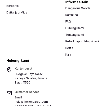
Informasi lain
Korporasi
Dangerous Goods
Daftar jadi Mitra
Karantina
FAQ
Hubungi Kami
Tentang kami
Pelindungan data pribadi
Berita
Karir
Hubungi kami
Kantor pusat
Jl. Agave Raya No. 55,
Kedoya Selatan, Jakarta
Barat, 11520
Customer Service
Email:
help@thelionparcel.com
Telepon:
+6221-8082-0072