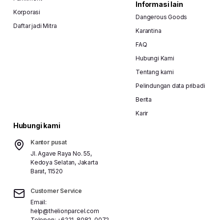
Informasi lain
Korporasi
Dangerous Goods
Daftar jadi Mitra
Karantina
FAQ
Hubungi Kami
Tentang kami
Pelindungan data pribadi
Berita
Karir
Hubungi kami
Kantor pusat
Jl. Agave Raya No. 55,
Kedoya Selatan, Jakarta
Barat, 11520
Customer Service
Email:
help@thelionparcel.com
Telepon:
+6221-8082-0072