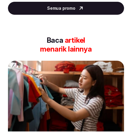
2
Semua promo
of
30
Baca
artikel
menarik lainnya