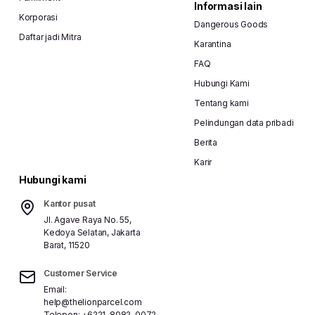
Informasi lain
Korporasi
Dangerous Goods
Daftar jadi Mitra
Karantina
FAQ
Hubungi Kami
Tentang kami
Pelindungan data pribadi
Berita
Karir
Hubungi kami
Kantor pusat
Jl. Agave Raya No. 55,
Kedoya Selatan, Jakarta
Barat, 11520
Customer Service
Email:
help@thelionparcel.com
Telepon:
+6221-8082-0072