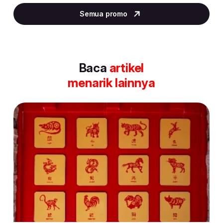
2
Semua promo
of
30
Baca
artikel
menarik lainnya