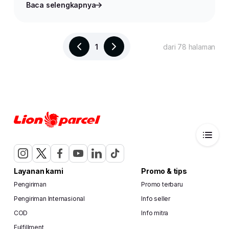
Baca selengkapnya
1
dari 78 halaman
Layanan kami
Promo & tips
Pengiriman
Promo terbaru
Pengiriman Internasional
Info seller
COD
Info mitra
Fulfillment