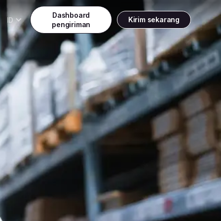
Dashboard
ID
Kirim sekarang
pengiriman
Daftar
Gratis Pick Up kapanpun
Indonesia
Indonesia
Masuk
English
Malaysia