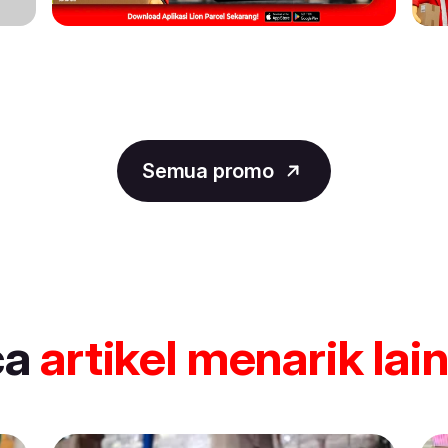
Semua promo
ca
artikel
menarik lai