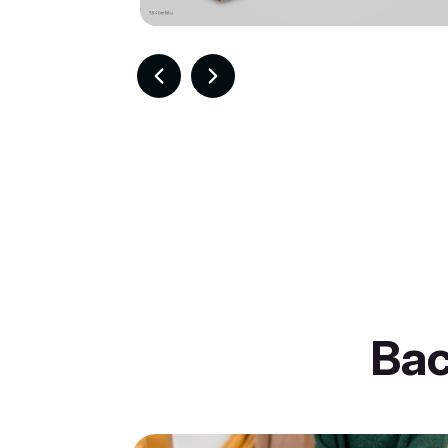
Item
2
of
30
Ba