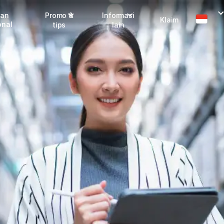
man
Promo &
Informasi
Klaim
onal
tips
lain
Promo terbaru
Dangerous Goods
Info seller
Karantina
Info mitra
FAQ
Tentang kami
Karir