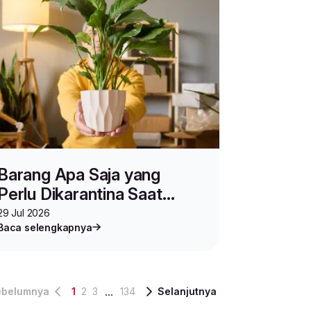
Barang Apa Saja yang
Perlu Dikarantina Saat
Pengiriman?
29 Jul 2026
Baca selengkapnya
...
ebelumnya
1
2
3
134
Selanjutnya