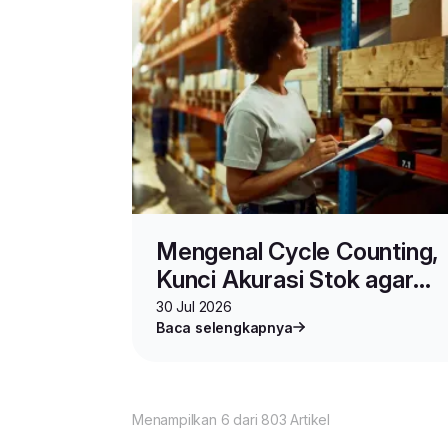
Mengenal Cycle Counting,
Kunci Akurasi Stok agar
Bisnis Berjalan Strategis
30 Jul 2026
Baca selengkapnya
Menampilkan 6 dari 803 Artikel