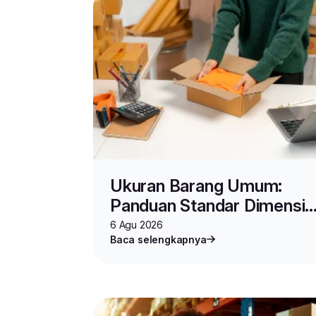
Ukuran Barang Umum:
Panduan Standar Dimensi,
Spesifikasi, dan Cara
6 Agu 2026
Baca selengkapnya
Mengukur Produk untuk
Jualan Online