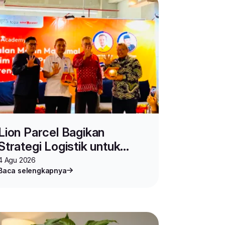
Lion Parcel Bagikan
Strategi Logistik untuk
Seller di Toco Academy
4 Agu 2026
Baca selengkapnya
Vol.2