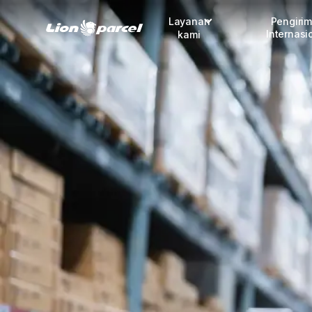
Layanan
Pengiri
Internasi
kami
Pengiriman
COD
Fulfillment
Korporasi
Daftar jadi Mitra
Lacak pendaftaran Mitra