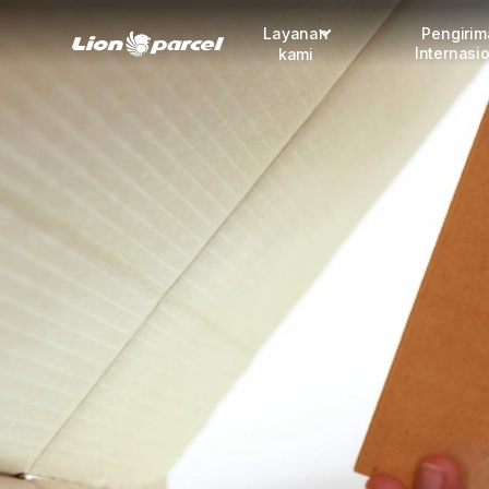
Layanan
Pengiri
Internasi
kami
Pengiriman
COD
Fulfillment
Korporasi
Daftar jadi Mitra
Lacak pendaftaran Mitra