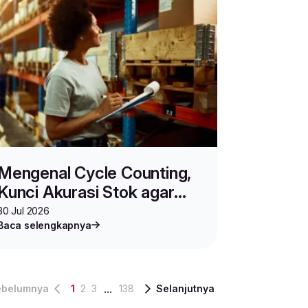
Mengenal Cycle Counting,
Kunci Akurasi Stok agar
Bisnis Berjalan Strategis
30 Jul 2026
Baca selengkapnya
...
ebelumnya
1
2
3
138
Selanjutnya