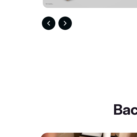
Item
2
of
30
Ba