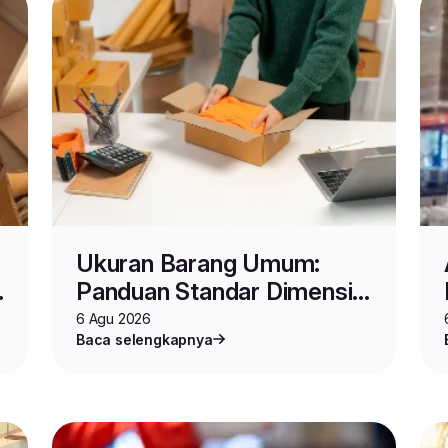
Ukuran Barang Umum:
Panduan Standar Dimensi,
Spesifikasi, dan Cara
6 Agu 2026
Baca selengkapnya
Mengukur Produk untuk
Jualan Online