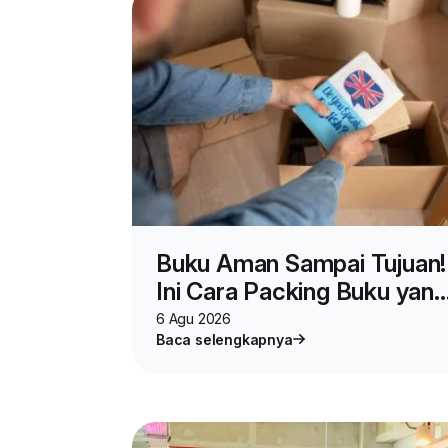
Buku Aman Sampai Tujuan!
Ini Cara Packing Buku yang
Benar untuk Jualan dan
6 Agu 2026
Baca selengkapnya
Pindahan