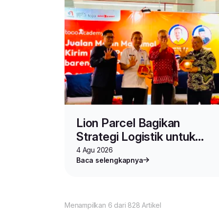
Lion Parcel Bagikan
Strategi Logistik untuk
Seller di Toco Academy
4 Agu 2026
Baca selengkapnya
Vol.2
Menampilkan 6 dari 828 Artikel