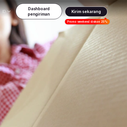
Dashboard
ID
Kirim sekarang
pengiriman
Daftar
Promo weekend diskon 25%
Indonesia
ndonesia
Masuk
English
alaysia