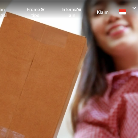
man
Promo &
Informasi
Klaim
onal
tips
lain
I
Promo terbaru
Dangerous Goods
Info seller
Karantina
M
Info mitra
FAQ
Tentang kami
Karir