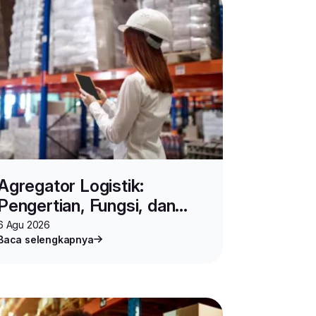
Agregator Logistik:
Pengertian, Fungsi, dan
Cara Kerjanya untuk Bisnis
6 Agu 2026
Baca selengkapnya
Online