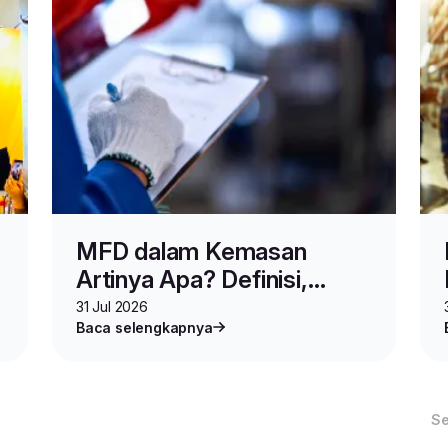
MFD dalam Kemasan
Artinya Apa? Definisi,
Fungsi, dan Cara
31 Jul 2026
Baca selengkapnya
Membacanya
S