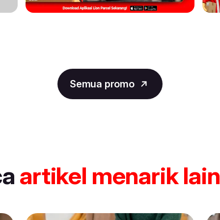
Semua promo
ca
artikel
menarik lai