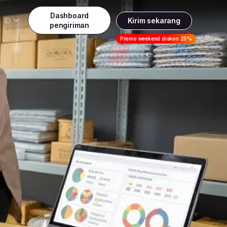
Dashboard
ID
Kirim sekarang
pengiriman
Daftar
Promo weekend diskon 25%
Indonesia
ndonesia
Masuk
English
alaysia