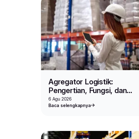
Agregator Logistik:
Pengertian, Fungsi, dan
Cara Kerjanya untuk Bisnis
6 Agu 2026
Baca selengkapnya
Online