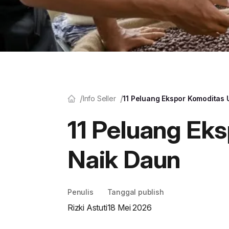
Info Seller
11 Peluang Ekspor Komoditas
11 Peluang Ek
Naik Daun
Penulis
Tanggal publish
Rizki Astuti
18 Mei 2026