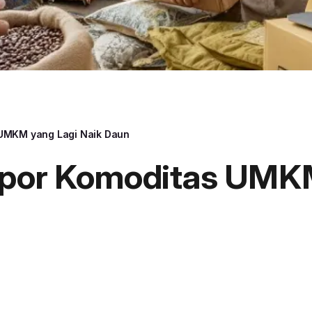
 UMKM yang Lagi Naik Daun
spor Komoditas UMK