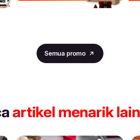
Semua promo
ca
artikel
menarik lai