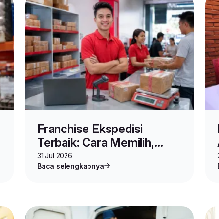
Franchise Ekspedisi
Terbaik: Cara Memilih,
Syarat Daftar, dan
31 Jul 2026
Baca selengkapnya
Keuntungan Jadi Agen Lion
Parcel