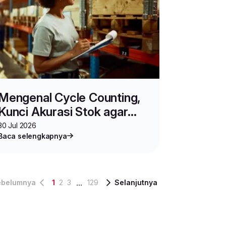
Mengenal Cycle Counting,
Kunci Akurasi Stok agar
Bisnis Berjalan Strategis
30 Jul 2026
Baca selengkapnya
...
ebelumnya
1
2
3
129
Selanjutnya