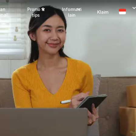
man
Promo &
Informasi
Klaim
onal
tips
lain
Promo terbaru
Dangerous Goods
Info seller
Karantina
Info mitra
FAQ
Tentang kami
Karir