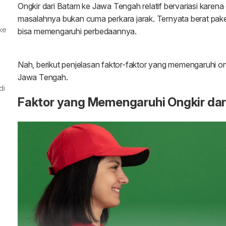
ke
di