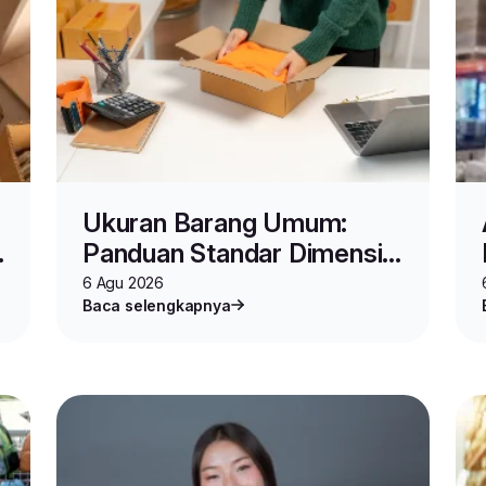
Ukuran Barang Umum:
Panduan Standar Dimensi,
Spesifikasi, dan Cara
6 Agu 2026
Baca selengkapnya
Mengukur Produk untuk
Jualan Online