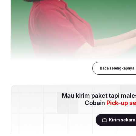
Baca selengkapnya
Mau kirim paket tapi mal
Cobain
Pick-up s
Kirim sekar