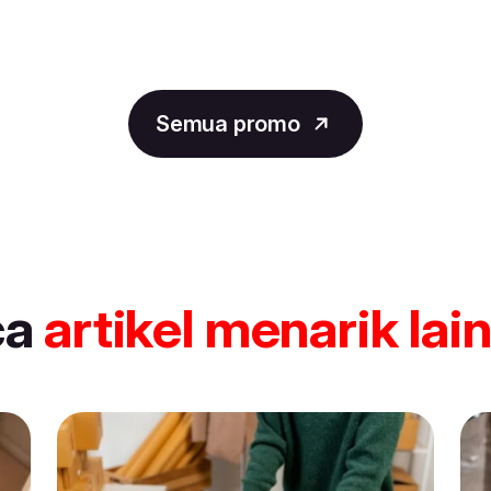
Semua promo
ca
artikel
menarik lai