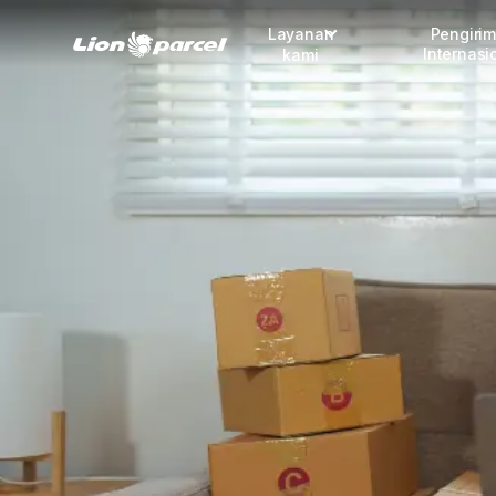
Layanan
Pengiri
Internasi
kami
Pengiriman
COD
Fulfillment
Korporasi
Daftar jadi Mitra
Lacak pendaftaran Mitra