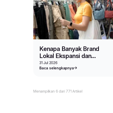
Kenapa Banyak Brand
Lokal Ekspansi dan
Berjualan di Malaysia?
31 Jul 2026
Baca selengkapnya
Menampilkan 6 dari 771 Artikel