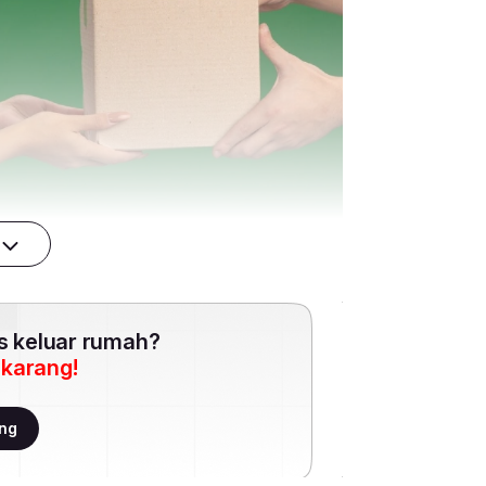
es keluar rumah?
ekarang!
ang