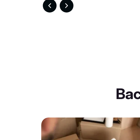
Item
2
of
30
Ba