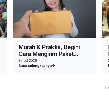
Murah & Praktis, Begini
Cara Mengirim Paket
Online Shop via MINIPACK
30 Jul 2026
Baca selengkapnya
S