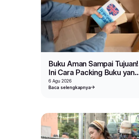
Buku Aman Sampai Tujuan!
Ini Cara Packing Buku yang
Benar untuk Jualan dan
6 Agu 2026
Baca selengkapnya
Pindahan