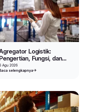
Agregator Logistik:
Pengertian, Fungsi, dan
Cara Kerjanya untuk Bisnis
6 Agu 2026
Baca selengkapnya
Online