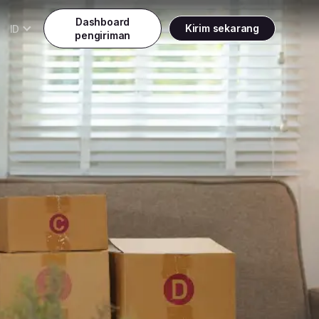
Dashboard
ID
Kirim sekarang
pengiriman
Daftar
Gratis Pick Up kapanpun
Indonesia
Indonesia
Masuk
English
Malaysia