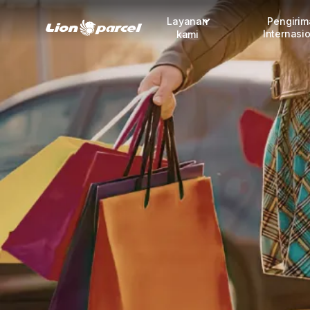
Layanan
Pengiri
Internasi
kami
Pengiriman
COD
Fulfillment
Korporasi
Daftar jadi Mitra
Lacak pendaftaran Mitra