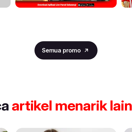
Semua promo
ca
artikel
menarik lai