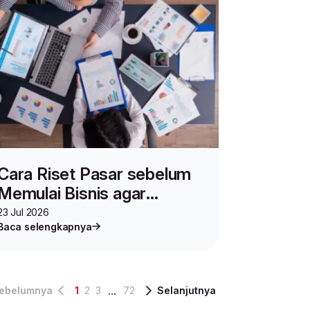
Cara Riset Pasar sebelum
Memulai Bisnis agar
Produkmu Cepat Dilirik
23 Jul 2026
Baca selengkapnya
...
ebelumnya
1
2
3
72
Selanjutnya