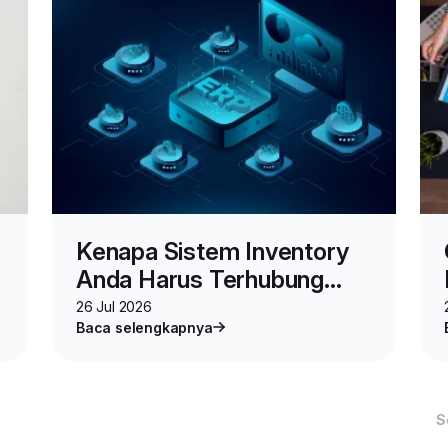
Kenapa Sistem Inventory
a
Anda Harus Terhubung
dengan ERP? Ini 5 Alasan
26 Jul 2026
Baca selengkapnya
Utamanya
S