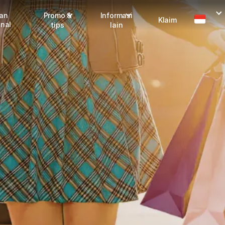
man
Promo &
Informasi
Klaim
onal
tips
lain
I
Promo terbaru
Dangerous Goods
Info seller
Karantina
M
Info mitra
FAQ
Tentang kami
Karir