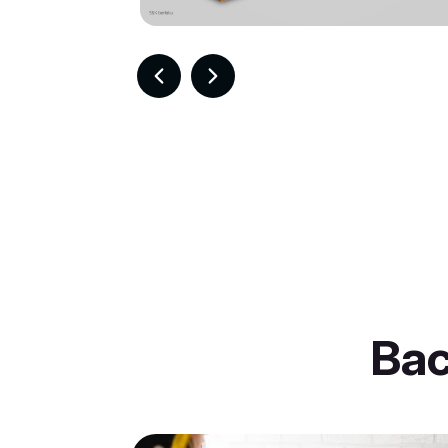
Item
2
of
30
Ba