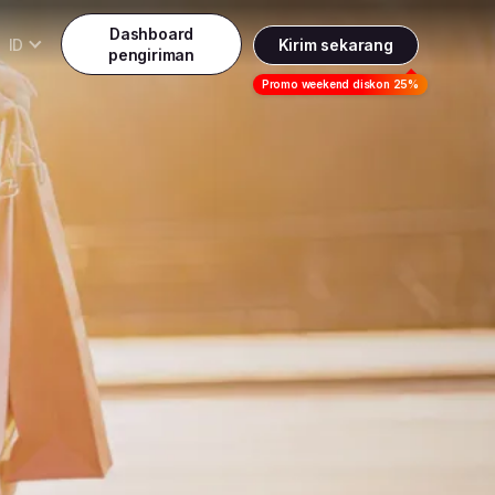
Dashboard
ID
Kirim sekarang
pengiriman
Daftar
Promo weekend diskon 25%
Indonesia
ndonesia
Masuk
English
alaysia