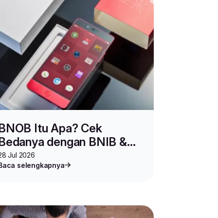
BNOB Itu Apa? Cek
Bedanya dengan BNIB &
Keuntungannya sebelum
28 Jul 2026
Baca selengkapnya
Beli