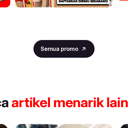
Semua promo
ca
artikel
menarik lai