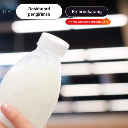
Dashboard
ID
Kirim sekarang
pengiriman
Daftar
Promo weekend diskon 25%
Indonesia
ndonesia
Masuk
English
alaysia