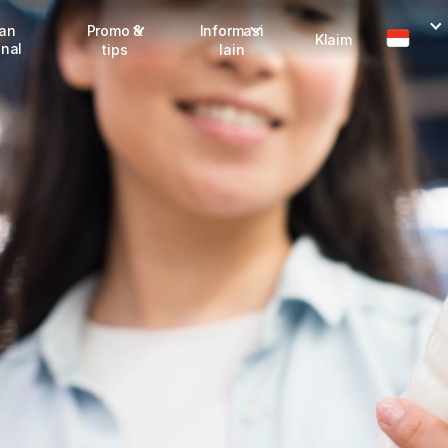
man
Promo &
Informasi
Klaim
onal
tips
lain
I
Promo terbaru
Dangerous Goods
Info seller
Karantina
M
Info mitra
FAQ
Tentang kami
Karir