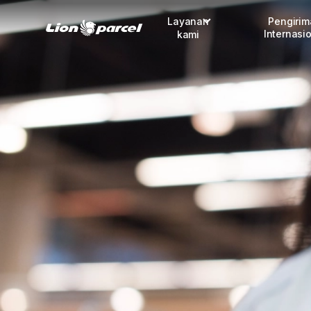
Layanan
Pengiri
Internasi
kami
Pengiriman
COD
Fulfillment
Korporasi
Daftar jadi Mitra
Lacak pendaftaran Mitra