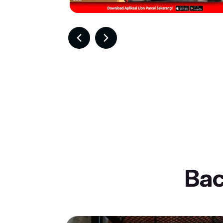
Item
4
of
30
Ba