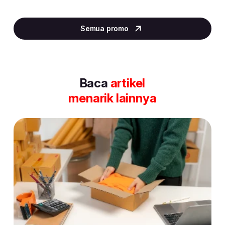
Item
5
Semua promo
of
30
Baca
artikel
menarik lainnya