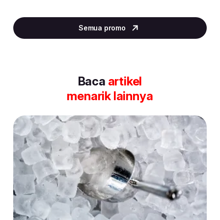
Item
2
Semua promo
of
30
Baca
artikel
menarik lainnya