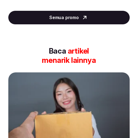
Item
2
Semua promo
of
30
Baca
artikel
menarik lainnya