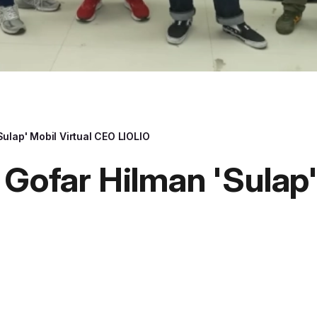
Sulap' Mobil Virtual CEO LIOLIO
 Gofar Hilman 'Sulap'