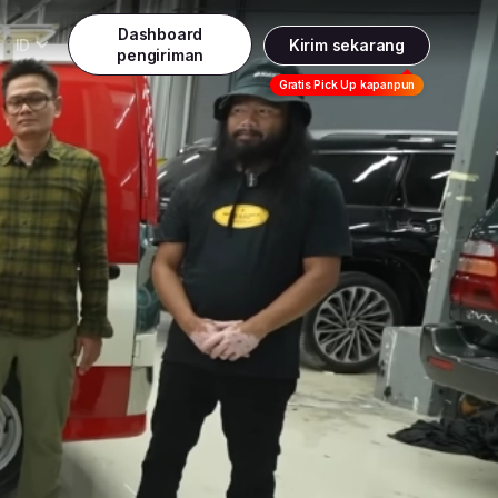
Dashboard
ID
Kirim sekarang
pengiriman
Daftar
Gratis Pick Up kapanpun
Indonesia
Indonesia
Masuk
English
Malaysia