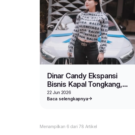
Dinar Candy Ekspansi
Bisnis Kapal Tongkang,
Jadi Inspirasi Usaha!
22 Jun 2026
Baca selengkapnya
Menampilkan 6 dari 78 Artikel