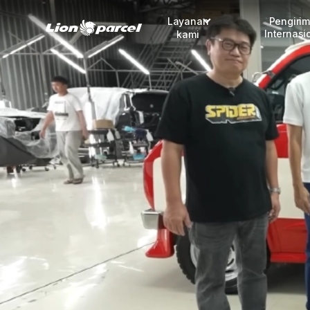
Layanan
Pengiri
Internasi
kami
Pengiriman
COD
Fulfillment
Korporasi
Daftar jadi Mitra
Lacak pendaftaran Mitra