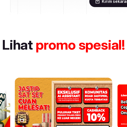
Kirim sekar
Lihat
promo spesial!