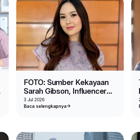
FOTO: Sumber Kekayaan
Sarah Gibson, Influencer
yang Diselingkuhi Suami
3 Jul 2026
Baca selengkapnya