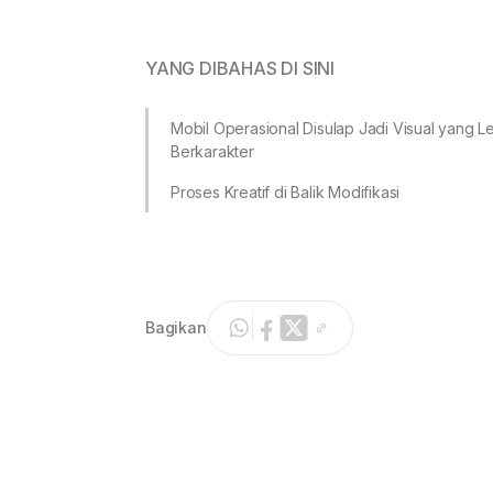
YANG DIBAHAS DI SINI
Mobil Operasional Disulap Jadi Visual yang L
Berkarakter
Proses Kreatif di Balik Modifikasi
Bagikan