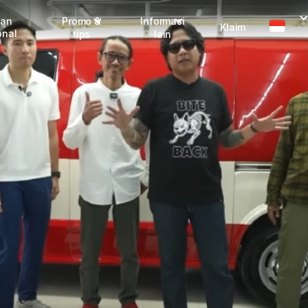
man
Promo &
Informasi
Klaim
onal
tips
lain
Promo terbaru
Dangerous Goods
Info seller
Karantina
Info mitra
FAQ
Tentang kami
Karir