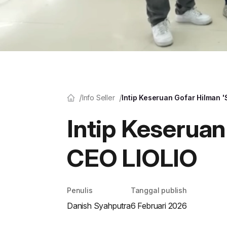
Info Seller
Intip Keseruan Gofar Hilman '
Intip Keseruan
CEO LIOLIO
Penulis
Tanggal publish
Danish Syahputra
6 Februari 2026