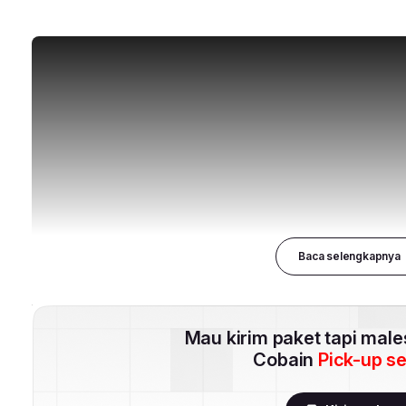
Baca selengkapnya
Mau kirim paket tapi mal
Cobain
Pick-up s