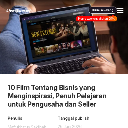
Kirim sekarang
Promo weekend diskon 25%
Layanan kami
Pengiriman
Pengiriman Internasional
COD
Promo & tips
Promo terbaru
Fulfillment
Informasi lain
Dangerous Goods
Info seller
10 Film Tentang Bisnis yang
Korporasi
Klaim
Menginspirasi, Penuh Pelajaran
Karantina
Info mitra
Daftar jadi Mitra
untuk Pengusaha dan Seller
Indonesia
FAQ
Lacak pendaftaran Mitra
Penulis
Tanggal publish
ID
Indonesia
26 Juni 2026
Maftukhatus Sakiinah