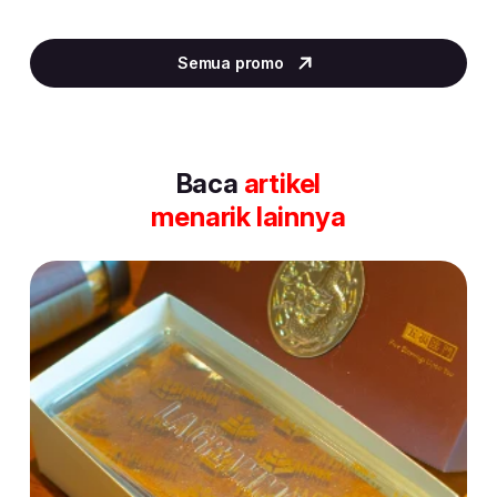
Item
2
Semua promo
of
30
Baca
artikel
menarik lainnya