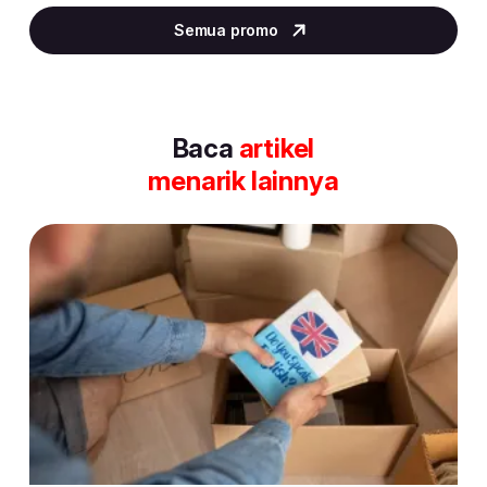
2
Semua promo
of
30
Baca
artikel
menarik lainnya