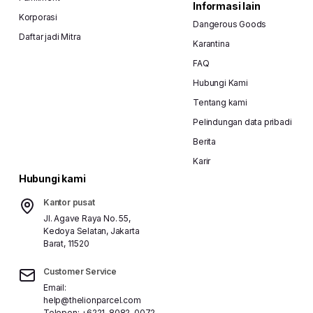
Informasi lain
Korporasi
Dangerous Goods
Daftar jadi Mitra
Karantina
FAQ
Hubungi Kami
Tentang kami
Pelindungan data pribadi
Berita
Karir
Hubungi kami
Kantor pusat
Jl. Agave Raya No. 55,
Kedoya Selatan, Jakarta
Barat, 11520
Customer Service
Email:
help@thelionparcel.com
Telepon:
+6221-8082-0072