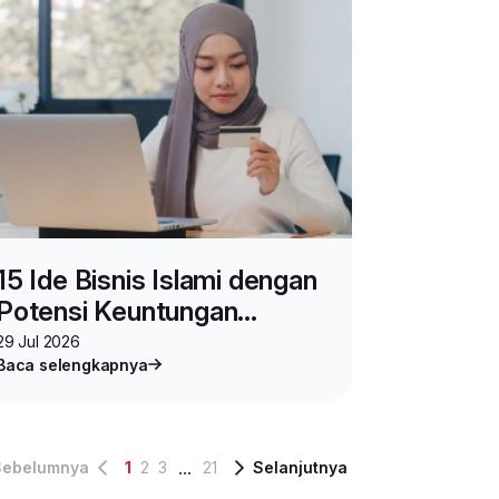
15 Ide Bisnis Islami dengan
Potensi Keuntungan
Melimpah
29 Jul 2026
Baca selengkapnya
...
Sebelumnya
1
2
3
21
Selanjutnya