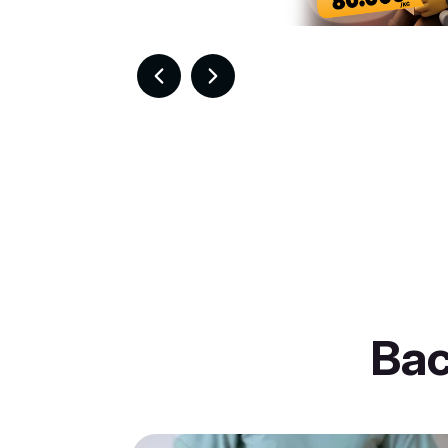
Item
8
of
30
Ba