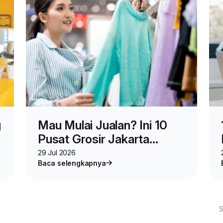
g
Mau Mulai Jualan? Ini 10
Pusat Grosir Jakarta
Terlengkap yang Wajib
29 Jul 2026
Baca selengkapnya
Dikunjungi Seller