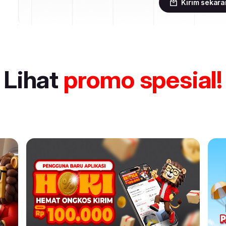
Kirim sekar
Lihat
promo spesial!