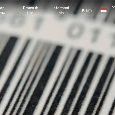
man
Promo &
Informasi
Klaim
onal
tips
lain
Promo terbaru
Dangerous Goods
Info seller
Karantina
Info mitra
FAQ
Tentang kami
Karir