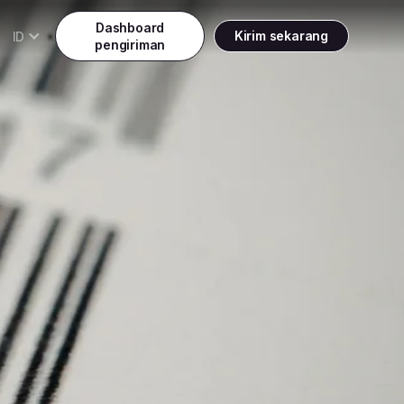
Dashboard
Kirim sekarang
ID
pengiriman
Daftar
Indonesia
Indonesia
Masuk
English
Malaysia