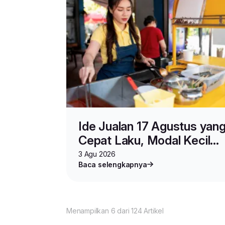
Ide Jualan 17 Agustus yan
Cepat Laku, Modal Kecil
Untung Besar
3 Agu 2026
Baca selengkapnya
Menampilkan 6 dari 124 Artikel