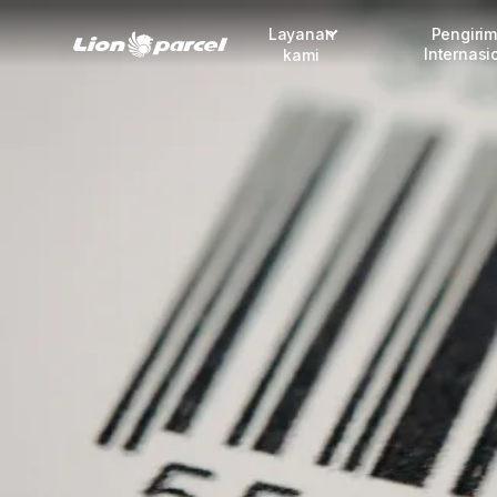
Layanan
Pengiri
Internasi
kami
Pengiriman
COD
Fulfillment
Korporasi
Daftar jadi Mitra
Lacak pendaftaran Mitra