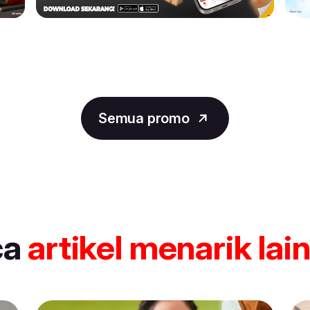
Semua promo
ca
artikel
menarik lai