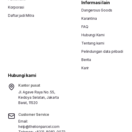
Informasi lain
Korporasi
Dangerous Goods
Daftar jadi Mitra
Karantina
FAQ
Hubungi Kami
Tentang kami
Pelindungan data pribadi
Berita
Karir
Hubungi kami
Kantor pusat
Jl. Agave Raya No. 55,
Kedoya Selatan, Jakarta
Barat, 11520
Customer Service
Email:
help@thelionparcel.com
Telepon:
+6221-8082-0072