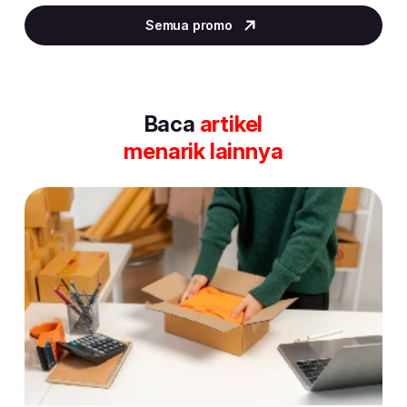
2
Semua promo
of
30
Baca
artikel
menarik lainnya