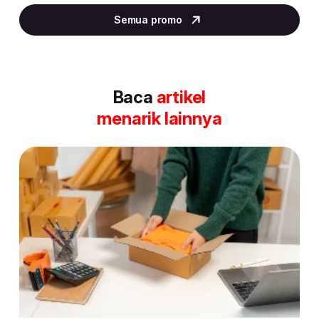
2
Semua promo
of
30
Baca
artikel
menarik lainnya