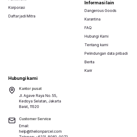
Informasi lain
Korporasi
Dangerous Goods
Daftar jadi Mitra
Karantina
FAQ
Hubungi Kami
Tentang kami
Pelindungan data pribadi
Berita
Karir
Hubungi kami
Kantor pusat
Jl. Agave Raya No. 55,
Kedoya Selatan, Jakarta
Barat, 11520
Customer Service
Email:
help@thelionparcel.com
Telepon:
+6221-8082-0072