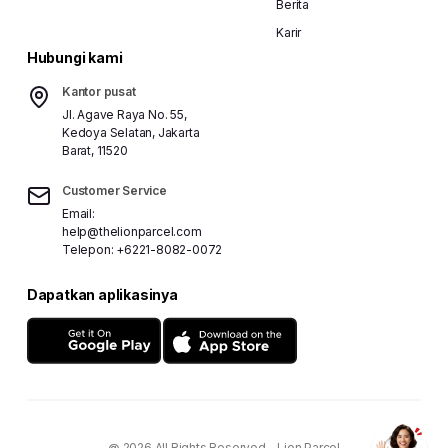
Berita
Tentang kami
Daftar
Karir
Malaysia
Hubungi kami
Karir
Masuk
Kantor pusat
Jl. Agave Raya No. 55,
Kedoya Selatan, Jakarta
Barat, 11520
Customer Service
Email:
help@thelionparcel.com
Telepon:
+6221-8082-0072
Dapatkan aplikasinya
@ 2026 All Rights Reserved - Lion Parcel