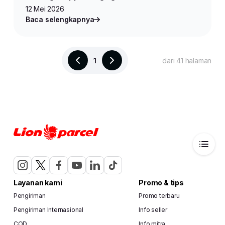
Efektif
12 Mei 2026
Baca selengkapnya
1
dari 41 halaman
Layanan kami
Promo & tips
Pengiriman
Promo terbaru
Pengiriman Internasional
Info seller
COD
Info mitra