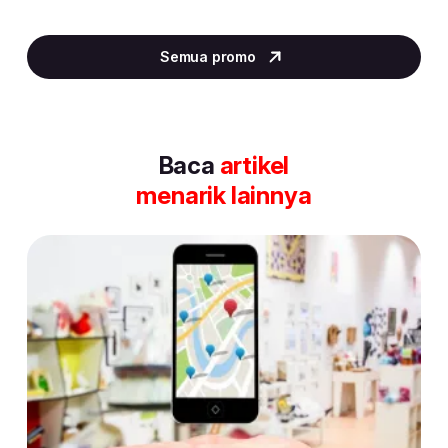
Item
4
Semua promo
of
30
Baca
artikel
menarik lainnya