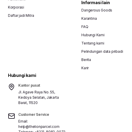
Informasi lain
Korporasi
Dangerous Goods
Daftar jadi Mitra
Karantina
FAQ
Hubungi Kami
Tentang kami
Pelindungan data pribadi
Berita
Karir
Hubungi kami
Kantor pusat
Jl. Agave Raya No. 55,
Kedoya Selatan, Jakarta
Barat, 11520
Customer Service
Email:
help@thelionparcel.com
Telepon:
+6221-8082-0072