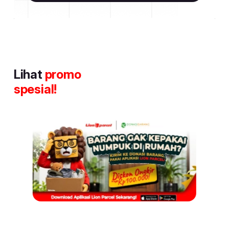
Lihat
promo
spesial!
Item