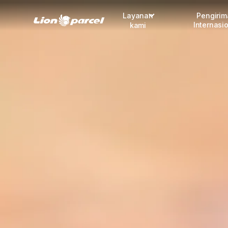
Layanan
Pengiri
Internasi
kami
Pengiriman
COD
Fulfillment
Korporasi
Daftar jadi Mitra
Lacak pendaftaran Mitra