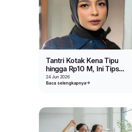
Tantri Kotak Kena Tipu
hingga Rp10 M, Ini Tips
Biar Kamu Gak Ikut Jadi
24 Jun 2026
Baca selengkapnya
Korban