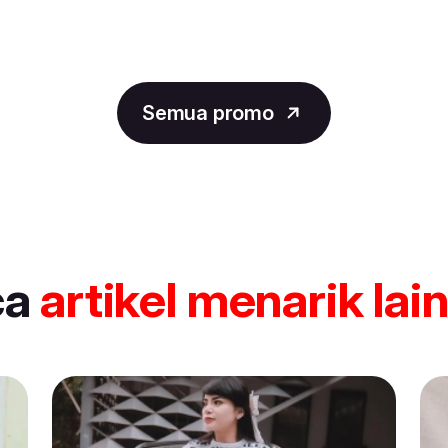
Semua promo
ca
artikel
menarik lai