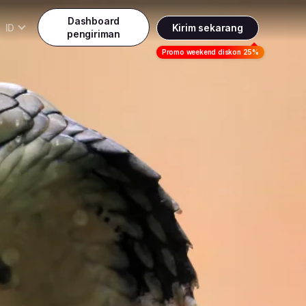
Dashboard
ID
Kirim sekarang
pengiriman
Daftar
Promo weekend diskon 25%
Indonesia
ndonesia
Masuk
English
alaysia