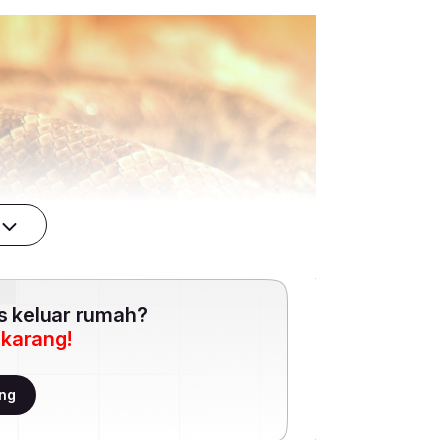
es keluar rumah?
ekarang!
ang