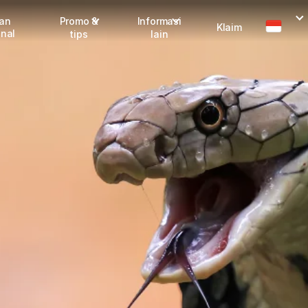
man
Promo &
Informasi
Klaim
onal
tips
lain
I
Promo terbaru
Dangerous Goods
Info seller
Karantina
M
Info mitra
FAQ
Tentang kami
Karir