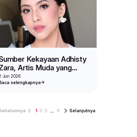
Sumber Kekayaan Adhisty
Zara, Artis Muda yang
Umumkan Pernikahan
2 Jun 2026
Baca selengkapnya
...
Sebelumnya
1
2
3
6
Selanjutnya