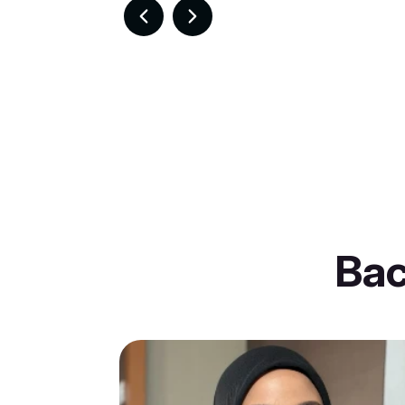
Item
3
of
30
Ba