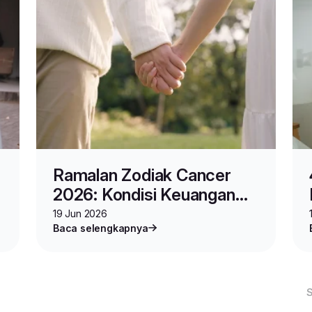
Ramalan Zodiak Cancer
2026: Kondisi Keuangan
hingga Hubungan Asmara
19 Jun 2026
Baca selengkapnya