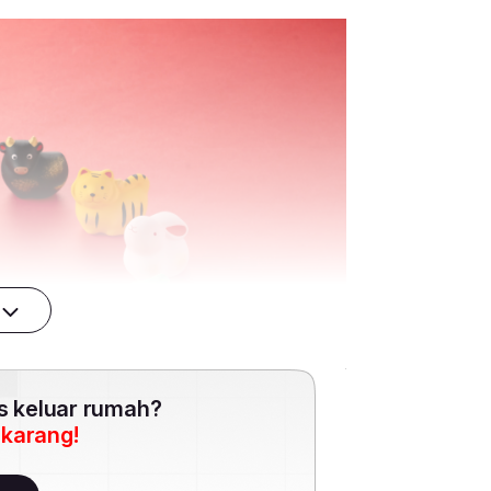
es keluar rumah?
ekarang!