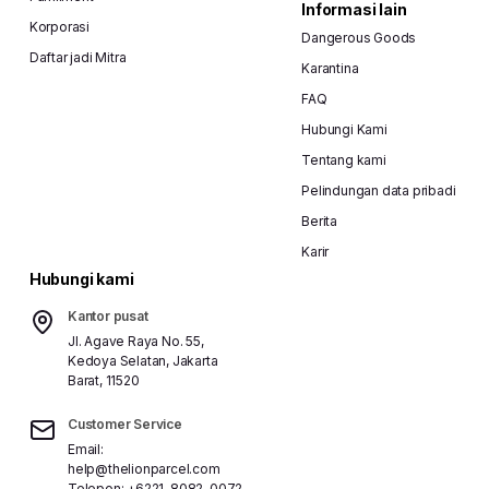
Informasi lain
Korporasi
Dangerous Goods
Daftar jadi Mitra
Karantina
FAQ
Hubungi Kami
Tentang kami
Pelindungan data pribadi
Berita
Karir
Hubungi kami
Kantor pusat
Jl. Agave Raya No. 55,
Kedoya Selatan, Jakarta
Barat, 11520
Customer Service
Email:
help@thelionparcel.com
Telepon:
+6221-8082-0072