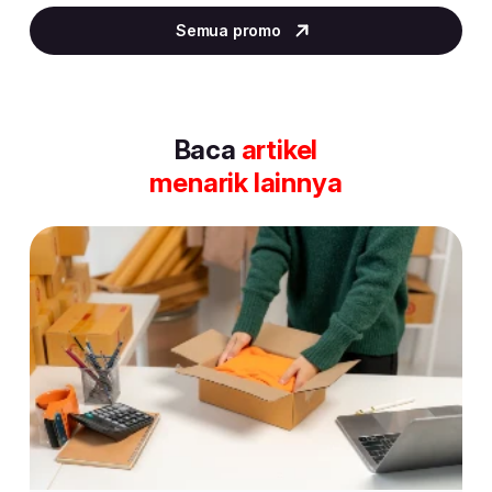
4
Semua promo
of
30
Baca
artikel
menarik lainnya