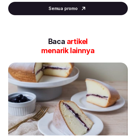
2
Semua promo
of
30
Baca
artikel
menarik lainnya