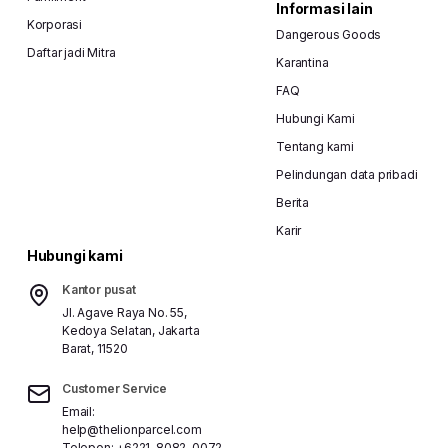
Informasi lain
Korporasi
Dangerous Goods
Daftar jadi Mitra
Karantina
FAQ
Hubungi Kami
Tentang kami
Pelindungan data pribadi
Berita
Karir
Hubungi kami
Kantor pusat
Jl. Agave Raya No. 55,
Kedoya Selatan, Jakarta
Barat, 11520
Customer Service
Email:
help@thelionparcel.com
Telepon:
+6221-8082-0072