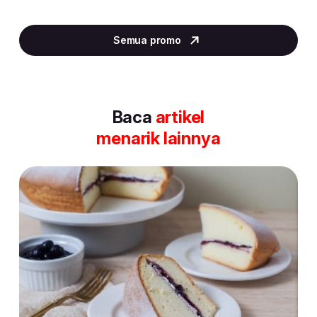
Item
2
Semua promo
of
30
Baca
artikel
menarik lainnya