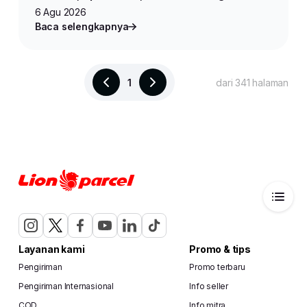
Produk untuk Jualan Online
6 Agu 2026
Baca selengkapnya
1
dari 341 halaman
Layanan kami
Promo & tips
Pengiriman
Promo terbaru
Pengiriman Internasional
Info seller
COD
Info mitra