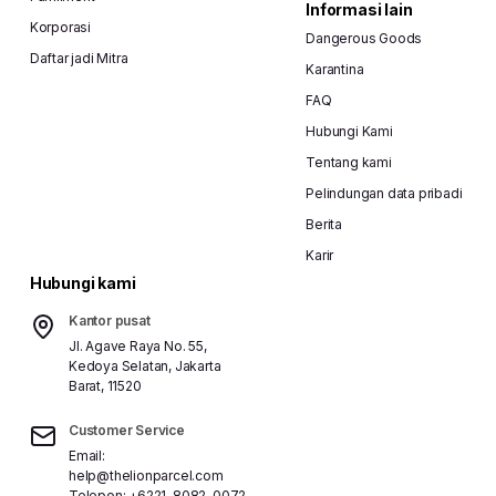
Informasi lain
Korporasi
Dangerous Goods
Daftar jadi Mitra
Karantina
FAQ
Hubungi Kami
Tentang kami
Pelindungan data pribadi
Berita
Karir
Hubungi kami
#jasapengiriman
#kirimpaket
#bosspack
#driv
Kantor pusat
Jl. Agave Raya No. 55,
Kedoya Selatan, Jakarta
Barat, 11520
Bagikan
Customer Service
Email:
help@thelionparcel.com
Telepon:
+6221-8082-0072