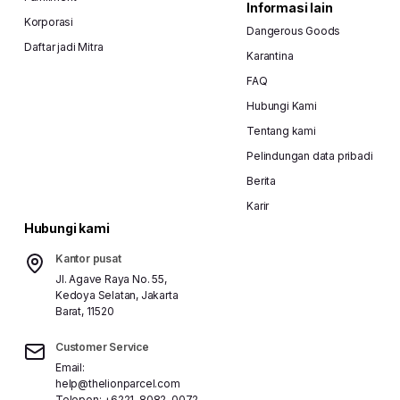
Informasi lain
Korporasi
Dangerous Goods
Daftar jadi Mitra
Karantina
FAQ
Hubungi Kami
Tentang kami
Pelindungan data pribadi
Berita
Karir
Hubungi kami
Kantor pusat
Jl. Agave Raya No. 55,
Kedoya Selatan, Jakarta
Barat, 11520
Customer Service
Email:
help@thelionparcel.com
Telepon:
+6221-8082-0072