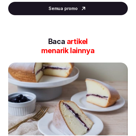
2
Semua promo
of
30
Baca
artikel
menarik lainnya