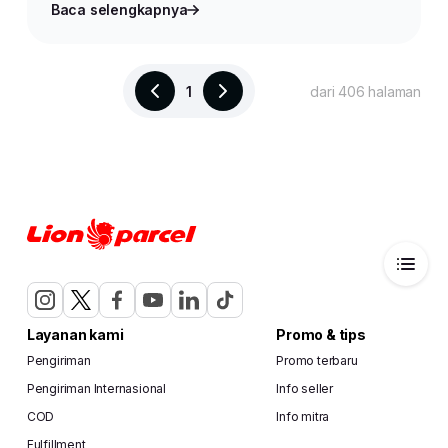
Baca selengkapnya
1
dari 406 halaman
#jasapengiriman
#lionparcel
#kirimpaket
#parc
Layanan kami
Promo & tips
Bagikan
Pengiriman
Promo terbaru
Pengiriman Internasional
Info seller
COD
Info mitra
Fulfillment