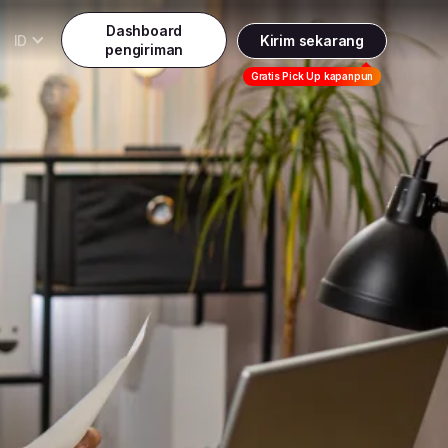
Dashboard
ID
Kirim sekarang
pengiriman
Daftar
Gratis Pick Up kapanpun
Indonesia
Indonesia
Masuk
English
Malaysia