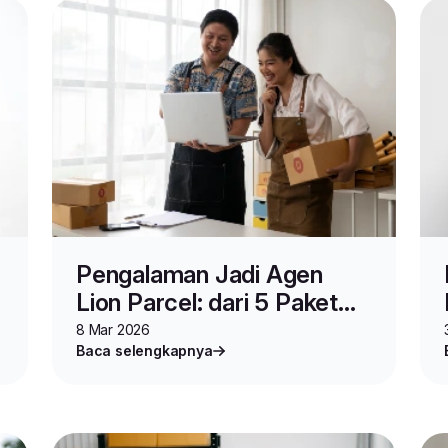
Pengalaman Jadi Agen
Lion Parcel: dari 5 Paket
Sehari hingga Omzet
8 Mar 2026
Baca selengkapnya
Ratusan Juta