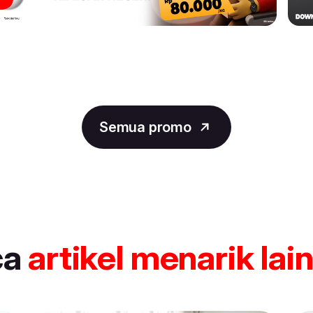
Semua promo
ca
artikel
menarik lai