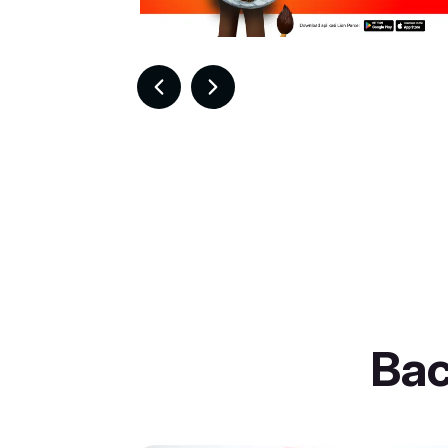
Item
6
of
30
Ba