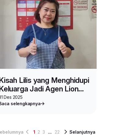
Kisah Lilis yang Menghidupi
Keluarga Jadi Agen Lion
Parcel
31 Des 2025
Baca selengkapnya
...
ebelumnya
1
2
3
22
Selanjutnya