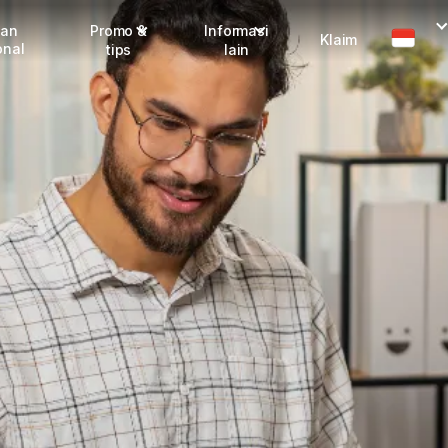
man
Promo &
Informasi
Klaim
onal
tips
lain
Promo terbaru
Dangerous Goods
Info seller
Karantina
Info mitra
FAQ
Tentang kami
Karir