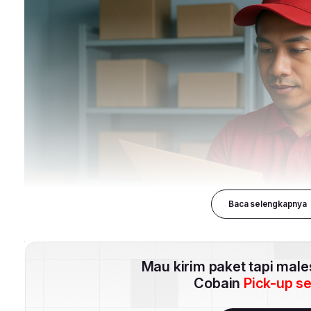
Baca selengkapnya
Mau kirim paket tapi mal
Cobain
Pick-up s