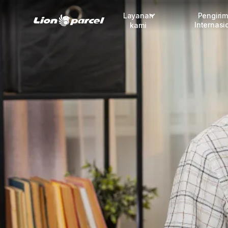
Layanan
Pengiri
Internasi
kami
Pengiriman
COD
Fulfillment
Korporasi
Daftar jadi Mitra
Lacak pendaftaran Mitra